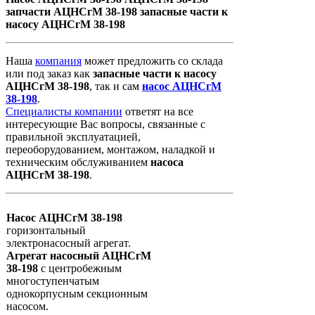
запчасти АЦНСгМ 38-198 запасные части к
насосу АЦНСгМ 38-198
Наша
компания
может предложить со склада
или под заказ как
запасные
части
к
насосу
АЦНСгМ 38-198
, так и сам
насос АЦНСгМ
38-198
.
Специалисты компании
ответят на все
интересующие Вас вопросы, связанные с
правильной эксплуатацией,
переоборудованием, монтажом, наладкой и
техническим обслуживанием
насоса
АЦНСгМ 38-198
.
Насос АЦНСгМ 38-198
горизонтальный
электронасосный агрегат.
Агрегат насосный АЦНСгМ
38-198
с центробежным
многоступенчатым
однокорпусным секционным
насосом.