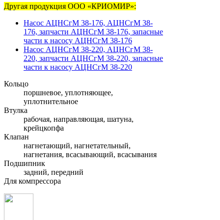
Другая продукция ООО «КРИОМИР»:
Насос АЦНСгМ 38-176, АЦНСгМ 38-
176, запчасти АЦНСгМ 38-176, запасные
части к насосу АЦНСгМ 38-176
Насос АЦНСгМ 38-220, АЦНСгМ 38-
220, запчасти АЦНСгМ 38-220, запасные
части к насосу АЦНСгМ 38-220
Кольцо
поршневое, уплотняющее,
уплотнительное
Втулка
рабочая, направляющая, шатуна,
крейцкопфа
Клапан
нагнетающий, нагнетательный,
нагнетания, всасывающий, всасывания
Подшипник
задний, передний
Для компрессора