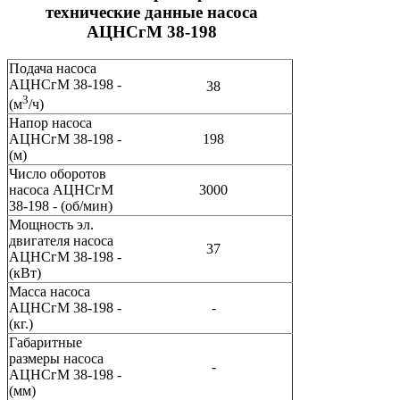
технические данные насоса
АЦНСгМ 38-198
Подача насоса
АЦНСгМ 38-198 -
38
3
(м
/ч)
Напор насоса
АЦНСгМ 38-198 -
198
(м)
Число оборотов
насоса АЦНСгМ
3000
38-198 - (об/мин)
Мощность эл.
двигателя насоса
37
АЦНСгМ 38-198 -
(кВт)
Масса насоса
АЦНСгМ 38-198 -
-
(кг.)
Габаритные
размеры насоса
-
АЦНСгМ 38-198 -
(мм)