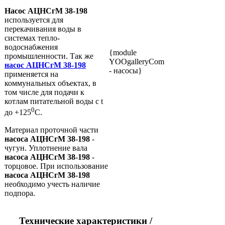
Насос АЦНСгМ 38-198
используется для
перекачивания воды в
системах тепло-
водоснабжения
{module
промышленности. Так же
YOOgalleryCom
насос АЦНСгМ 38-198
- насосы}
применяется на
коммунальных объектах, в
том числе для подачи к
котлам питательной воды с t
0
до +125
C.
Материал проточной части
насоса АЦНСгМ 38-198
-
чугун. Уплотнение вала
насоса АЦНСгМ 38-198
-
торцовое. При использование
насоса АЦНСгМ 38-198
необходимо учесть наличие
подпора.
Технические характеристики /