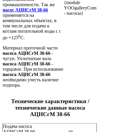
{module
промышленности. Так же
YOOgalleryCom
насос АЦНСгМ 38-66
- насосы}
применяется на
коммунальных объектах, в
том числе для подачи к
котлам питательной воды с t
0
до +125
C.
Материал проточной части
насоса АЦНСгМ 38-66
-
чугун. Уплотнение вала
насоса АЦНСгМ 38-66
-
торцовое. При использование
насоса АЦНСгМ 38-66
необходимо учесть наличие
подпора.
Технические характеристики /
технические данные насоса
АЦНСгМ 38-66
Подача насоса
АЦНСгМ 38-66 -