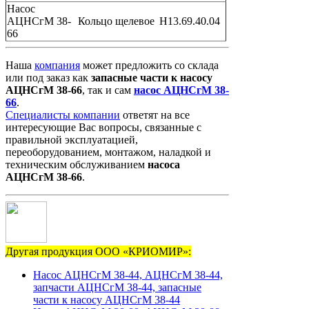
Насос
АЦНСгМ 38-
Кольцо щелевое
Н13.69.40.04
66
Наша
компания
может предложить со склада
или под заказ как
запасные
части
к
насосу
АЦНСгМ 38-66
, так и сам
насос АЦНСгМ 38-
66
.
Специалисты компании
ответят на все
интересующие Вас вопросы, связанные с
правильной эксплуатацией,
переоборудованием, монтажом, наладкой и
техническим обслуживанием
насоса
АЦНСгМ 38-66
.
Другая продукция ООО «КРИОМИР»:
Насос АЦНСгМ 38-44, АЦНСгМ 38-44,
запчасти АЦНСгМ 38-44, запасные
части к насосу АЦНСгМ 38-44