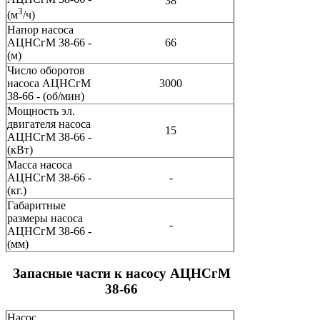
38
3
(м
/ч)
Напор насоса
АЦНСгМ 38-66 -
66
(м)
Число оборотов
насоса АЦНСгМ
3000
38-66 - (об/мин)
Мощность эл.
двигателя насоса
15
АЦНСгМ 38-66 -
(кВт)
Масса насоса
АЦНСгМ 38-66 -
-
(кг.)
Габаритные
размеры насоса
-
АЦНСгМ 38-66 -
(мм)
Запасные части к насосу АЦНСгМ
38-66
Насос