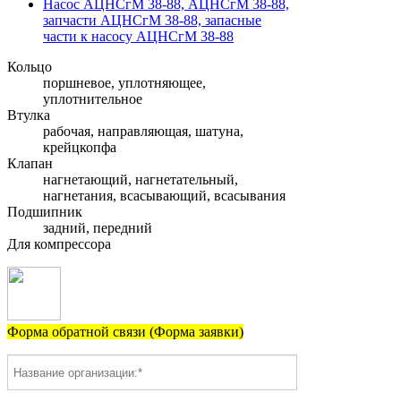
Насос АЦНСгМ 38-88, АЦНСгМ 38-88,
запчасти АЦНСгМ 38-88, запасные
части к насосу АЦНСгМ 38-88
Кольцо
поршневое, уплотняющее,
уплотнительное
Втулка
рабочая, направляющая, шатуна,
крейцкопфа
Клапан
нагнетающий, нагнетательный,
нагнетания, всасывающий, всасывания
Подшипник
задний, передний
Для компрессора
Форма обратной связи (Форма заявки)