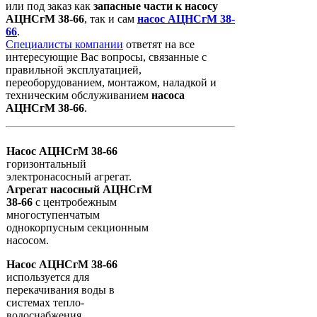
или под заказ как
запасные
части
к
насосу
АЦНСгМ 38-66
, так и сам
насос АЦНСгМ 38-
66
.
Специалисты компании
ответят на все
интересующие Вас вопросы, связанные с
правильной эксплуатацией,
переоборудованием, монтажом, наладкой и
техническим обслуживанием
насоса
АЦНСгМ 38-66
.
Насос АЦНСгМ 38-66
горизонтальный
электронасосный агрегат.
Агрегат насосный АЦНСгМ
38-66
с центробежным
многоступенчатым
однокорпусным секционным
насосом.
Насос АЦНСгМ 38-66
используется для
перекачивания воды в
системах тепло-
водоснабжения