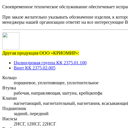
Своевременное техническое обслуживание обеспечивает исправ
При заказе желательно указывать обозначение изделия, к кото
менеджеры нашей организации ответят на все интересующие В
Другая продукция ООО «КРИОМИР»:
Цилиндровая группа КК 2375.01.100
Винт КК 2375.02.005
Кольцо
поршневое, уплотняющее, уплотнительное
Втулка
рабочая, направляющая, шатуна, крейцкопфа
Клапан
нагнетающий, нагнетательный, нагнетания, всасывающи
Подшипник
задний, передний
Насосы
2НСГ, 12НСГ, 22НСГ