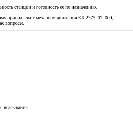
ность станции и готовность ее по назначению.
рому принадлежит механизм движения КК 2375. 02. 000,
ас вопросы.
й, всасывания