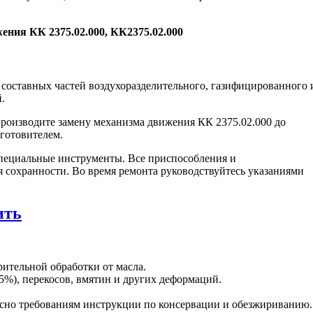
ения КК 2375.02.000, КК2375.02.000
составных частей воздухоразделительного, газифицированного 
.
роизводите замену механизма движения КК 2375.02.000 до
зготовителем.
пециальные инструменты. Все приспособления и
я сохранности. Во время ремонта руководствуйтесь указаниями
ить
рительной обработки от масла.
5%), перекосов, вмятин и других деформаций.
сно требованиям инструкции по консервации и обезжириванию.