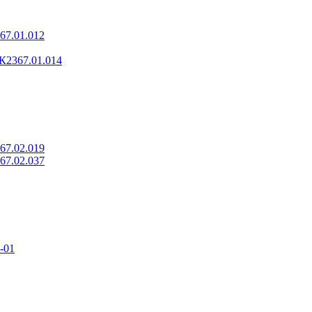
67.01.012
К2367.01.014
67.02.019
67.02.037
-01