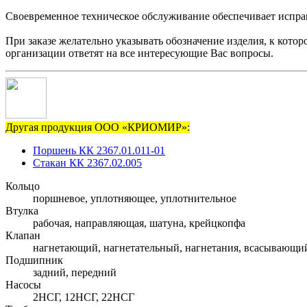
Своевременное техническое обслуживание обеспечивает исправ
При заказе желательно указывать обозначение изделия, к кото
организации ответят на все интересующие Вас вопросы.
Другая продукция ООО «КРИОМИР»:
Поршень КК 2367.01.011-01
Стакан КК 2367.02.005
Кольцо
поршневое, уплотняющее, уплотнительное
Втулка
рабочая, направляющая, шатуна, крейцкопфа
Клапан
нагнетающий, нагнетательный, нагнетания, всасывающи
Подшипник
задний, передний
Насосы
2НСГ, 12НСГ, 22НСГ