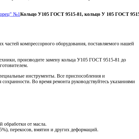
Борец" №1
Кольцо У105 ГОСТ 9515-81, кольцо У 105 ГОСТ 951
х частей компрессорного оборудования, поставляемого нашей
ехники, производите замену кольца У105 ГОСТ 9515-81 до
зготовителем.
пециальные инструменты. Все приспособления и
я сохранности. Во время ремонта руководствуйтесь указаниями
й обработки от масла.
5%), перекосов, вмятин и других деформаций.