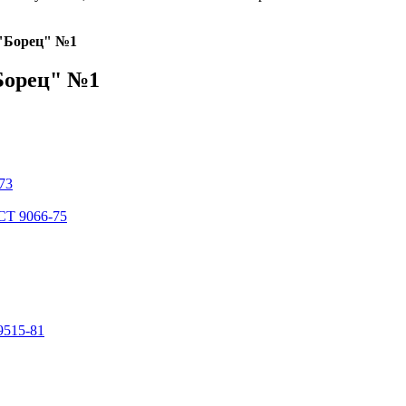
 "Борец" №1
Борец" №1
73
СТ 9066-75
9515-81