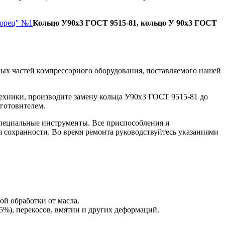
Борец" №1
Кольцо У90х3 ГОСТ 9515-81, кольцо У 90х3 ГОСТ
ых частей компрессорного оборудования, поставляемого нашей
ехники, производите замену кольца У90х3 ГОСТ 9515-81 до
зготовителем.
пециальные инструменты. Все приспособления и
я сохранности. Во время ремонта руководствуйтесь указаниями
ой обработки от масла.
5%), перекосов, вмятин и других деформаций.