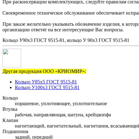
При расконсервации комплектующих, следуйте правилам согла
Своевременное техническое обслуживание обеспечивает исправн
При заказе желательно указывать обозначение изделия, к кот
организации ответят на все интересующие Вас вопросы.
Кольцо У90х3 ГОСТ 9515-81, кольцо У 90х3 ГОСТ 9515-81
Другая продукция ООО «КРИОМИР»:
Кольцо У85х5 ГОСТ 9515-81
Кольцо У100х3 ГОСТ 9515-81
Кольцо
поршневое, уплотняющее, уплотнительное
Втулка
рабочая, направляющая, шатуна, крейцкопфа
Клапан
нагнетающий, нагнетательный, нагнетания, всасывающи
Подшипник
задний, передний