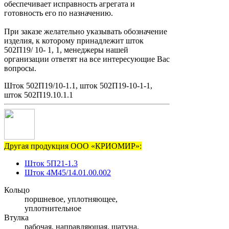
обеспечивает исправность агрегата и
готовность его по назначению.
При заказе желательно указывать обозначение
изделия, к которому принадлежит шток
502П19/ 10- 1, 1, менеджеры нашей
организации ответят на все интересующие Вас
вопросы.
Шток 502П19/10-1.1, шток 502П19-10-1-1,
шток 502П19.10.1.1
Другая продукция ООО «КРИОМИР»:
Шток 5П21-1.3
Шток 4М45/14.01.00.002
Кольцо
поршневое, уплотняющее,
уплотнительное
Втулка
рабочая, направляющая, шатуна,