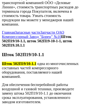
транспортной компанией ООО «Деловые
Линии», стоимость транспортных расходов до
терминала города Покупателя, включена в
стоимость товара. Узнать стоимость
продукции вы можете у менеджеров нашей
компании.
Главная
Запасные части
Запчасти ОАО
Компрессорный Завод "Борец" №10
Шток
502П19/10-1.1, шток 502П19-10-1-1, шток
502П19.10.1.1
Шток 502П19/10-1.1
Шток 502П19/10-1.1
одна из многочисленных
составных частей компрессорного
оборудования, поставляемого нашей
компанией.
Для обеспечения бесперебойной работы
воздушной и газовой техники, производите
замену штока 502П19/10-1.1 до окончания
срока эксплуатирования, установленного
заводом изготовителем.