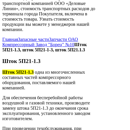
транспортной компанией ООО «Деловые
Линии», стоимость транспортных расходов до
терминала города Покупателя, включена в
стоимость товара. Узнать стоимость
продукции вы можете у менеджеров нашей
компании.
Главная
Запасные части
Запчасти ОАО
Компрессорный Завод "Борец" №10
Шток
5П21-1.3, шток 5П21-1-3, шток 5П21.1.3
Шток 5П21-1.3
Шток 5П21-1.3
одна из многочисленных
составных частей компрессорного
оборудования, поставляемого нашей
компанией.
Для обеспечения бесперебойной работы
воздушной и газовой техники, производите
замену штока 5П21-1.3 до окончания срока
эксплуатирования, установленного заводом
изготовителем.
При проведении техобслуживания, при