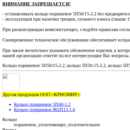
ВНИМАНИЕ ЗАПРЕЩАЕТСЯ!
- устанавливать кольцо поршневое 5П50/15-2.2 без предварител
- эксплуатация при наличии трещин, сильного износа (свыше 1
При расконсервации комплектующих, следуйте правилам согла
Своевременное техническое обслуживание обеспечивает исправн
При заказе желательно указывать обозначение изделия, к кото
нашей организации ответят на все интересующие Вас вопросы.
Кольцо поршневое 5П50/15-2.2, кольцо 5П50-15-2.2, кольцо 5П5
Другая продукция ООО «КРИОМИР»:
Кольцо поршневое 5П40-1.2
Кольцо поршневое 802П13-1.6
Кольцо
поршневое, уплотняющее, уплотнительное
Втулка