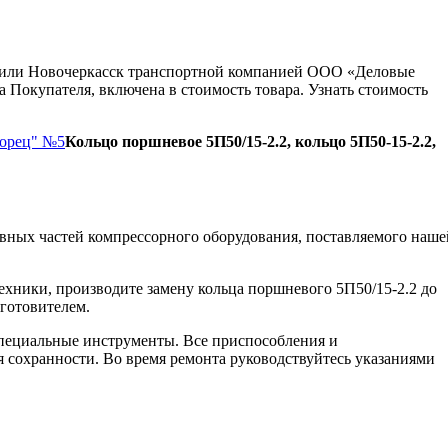
ну или Новочеркасск транспортной компанией ООО «Деловые
 Покупателя, включена в стоимость товара. Узнать стоимость
Борец" №5
Кольцо поршневое 5П50/15-2.2, кольцо 5П50-15-2.2,
вных частей компрессорного оборудования, поставляемого наше
ехники, производите замену кольца поршневого 5П50/15-2.2 до
зготовителем.
пециальные инструменты. Все приспособления и
я сохранности. Во время ремонта руководствуйтесь указаниями