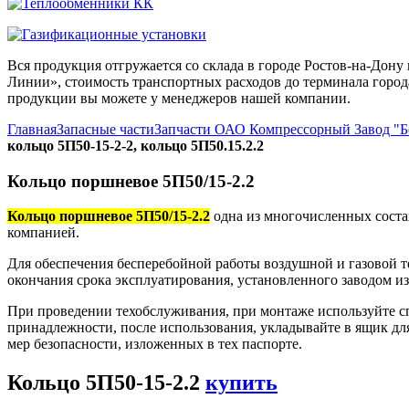
Вся продукция отгружается со склада в городе Ростов-на-До
Линии», стоимость транспортных расходов до терминала города
продукции вы можете у менеджеров нашей компании.
Главная
Запасные части
Запчасти ОАО Компрессорный Завод "
кольцо 5П50-15-2-2, кольцо 5П50.15.2.2
Кольцо поршневое 5П50/15-2.2
Кольцо поршневое 5П50/15-2.2
одна из многочисленных соста
компанией.
Для обеспечения бесперебойной работы воздушной и газовой т
окончания срока эксплуатирования, установленного заводом и
При проведении техобслуживания, при монтаже используйте с
принадлежности, после использования, укладывайте в ящик дл
мер безопасности, изложенных в тех паспорте.
Кольцо 5П50-15-2.2
купить