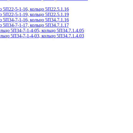
о 5П22-5-1-16, кольцо 5П22.5.1.16
о 5П22-5-1-19, кольцо 5П22.5.1.19
о 5П34-7-1-16, кольцо 5П34.7.1.16
о 5П34-7-1-17, кольцо 5П34.7.1.17
льцо 5П34-7-1-4-05, кольцо 5П34.7.1.4.05
льцо 5П34-7-1-4-03, кольцо 5П34.7.1.4.03