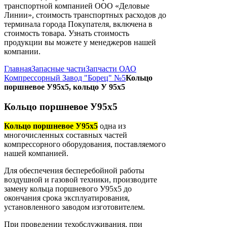
транспортной компанией ООО «Деловые
Линии», стоимость транспортных расходов до
терминала города Покупателя, включена в
стоимость товара. Узнать стоимость
продукции вы можете у менеджеров нашей
компании.
Главная
Запасные части
Запчасти ОАО
Компрессорный Завод "Борец" №5
Кольцо
поршневое У95х5, кольцо У 95х5
Кольцо поршневое У95х5
Кольцо поршневое У95х5
одна из
многочисленных составных частей
компрессорного оборудования, поставляемого
нашей компанией.
Для обеспечения бесперебойной работы
воздушной и газовой техники, производите
замену кольца поршневого У95х5 до
окончания срока эксплуатирования,
установленного заводом изготовителем.
При проведении техобслуживания, при