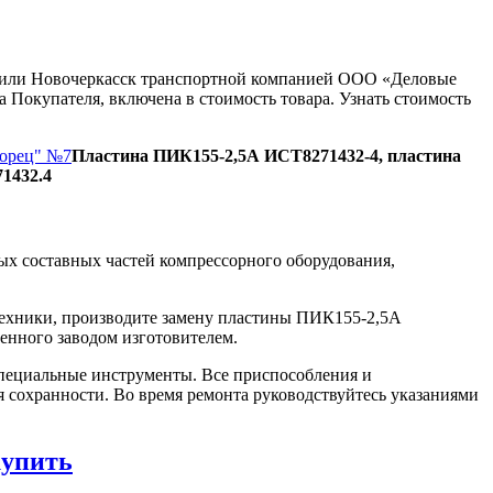
ну или Новочеркасск транспортной компанией ООО «Деловые
 Покупателя, включена в стоимость товара. Узнать стоимость
Борец" №7
Пластина ПИК155-2,5А ИСТ8271432-4, пластина
1432.4
х составных частей компрессорного оборудования,
техники, производите замену пластины ПИК155-2,5А
енного заводом изготовителем.
пециальные инструменты. Все приспособления и
я сохранности. Во время ремонта руководствуйтесь указаниями
купить