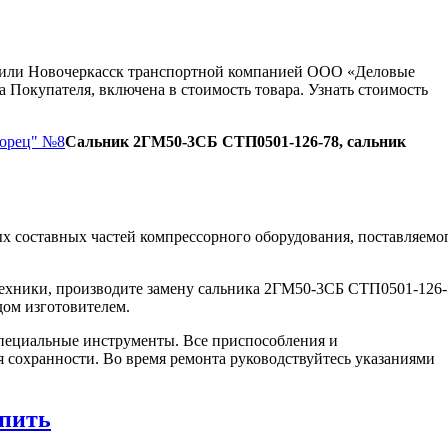
ну или Новочеркасск транспортной компанией ООО «Деловые
 Покупателя, включена в стоимость товара. Узнать стоимость
Борец" №8
Сальник 2ГМ50-3СБ СТП0501-126-78, сальник
х составных частей компрессорного оборудования, поставляемо
техники, производите замену сальника 2ГМ50-3СБ СТП0501-126-
дом изготовителем.
пециальные инструменты. Все приспособления и
я сохранности. Во время ремонта руководствуйтесь указаниями
пить