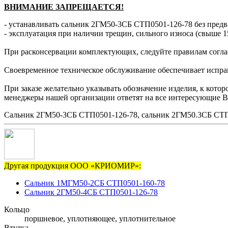
ВНИМАНИЕ ЗАПРЕЩАЕТСЯ!
- устанавливать сальник 2ГМ50-3СБ СТП0501-126-78 без предв
- эксплуатация при наличии трещин, сильного износа (свыше 1
При расконсервации комплектующих, следуйте правилам согла
Своевременное техническое обслуживание обеспечивает исправн
При заказе желательно указывать обозначение изделия, к кото
менеджеры нашей организации ответят на все интересующие В
Сальник 2ГМ50-3СБ СТП0501-126-78, сальник 2ГМ50.3СБ СТП
Другая продукция ООО «КРИОМИР»:
Сальник 1МГМ50-2СБ СТП0501-160-78
Сальник 2ГМ50-4СБ СТП0501-126-78
Кольцо
поршневое, уплотняющее, уплотнительное
Втулка