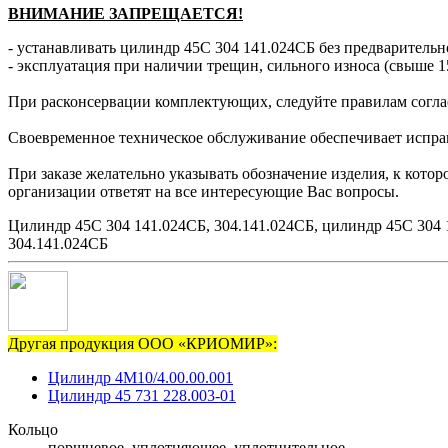
ВНИМАНИЕ ЗАПРЕЩАЕТСЯ!
- устанавливать цилиндр 45С 304 141.024СБ без предварительн
- эксплуатация при наличии трещин, сильного износа (свыше 1
При расконсервации комплектующих, следуйте правилам согла
Своевременное техническое обслуживание обеспечивает исправн
При заказе желательно указывать обозначение изделия, к кот
организации ответят на все интересующие Вас вопросы.
Цилиндр 45С 304 141.024СБ, 304.141.024СБ, цилиндр 45С 304 
304.141.024СБ
Другая продукция ООО «КРИОМИР»:
Цилиндр 4М10/4.00.00.001
Цилиндр 45 731 228.003-01
Кольцо
поршневое, уплотняющее, уплотнительное