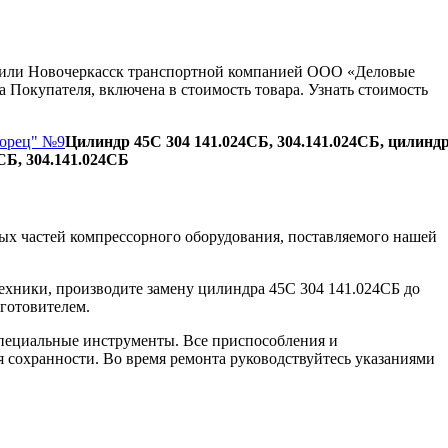
ну или Новочеркасск транспортной компанией ООО «Деловые
 Покупателя, включена в стоимость товара. Узнать стоимость
Борец" №9
Цилиндр 45С 304 141.024СБ, 304.141.024СБ, цилинд
СБ, 304.141.024СБ
ых частей компрессорного оборудования, поставляемого нашей
ехники, производите замену цилиндра 45С 304 141.024СБ до
зготовителем.
пециальные инструменты. Все приспособления и
я сохранности. Во время ремонта руководствуйтесь указаниями