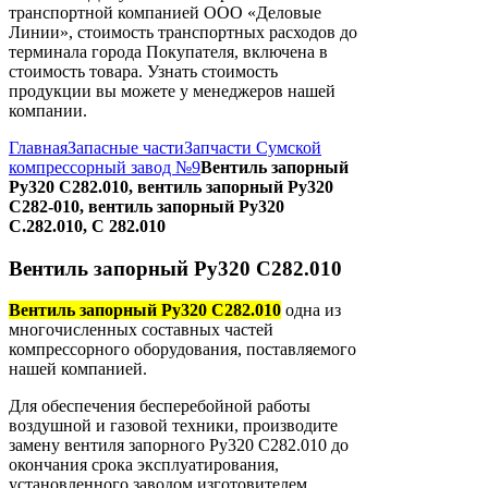
транспортной компанией ООО «Деловые
Линии», стоимость транспортных расходов до
терминала города Покупателя, включена в
стоимость товара. Узнать стоимость
продукции вы можете у менеджеров нашей
компании.
Главная
Запасные части
Запчасти Сумской
компрессорный завод №9
Вентиль запорный
Ру320 С282.010, вентиль запорный Ру320
С282-010, вентиль запорный Ру320
С.282.010, С 282.010
Вентиль запорный Ру320 С282.010
Вентиль запорный Ру320 С282.010
одна из
многочисленных составных частей
компрессорного оборудования, поставляемого
нашей компанией.
Для обеспечения бесперебойной работы
воздушной и газовой техники, производите
замену вентиля запорного Ру320 С282.010 до
окончания срока эксплуатирования,
установленного заводом изготовителем.