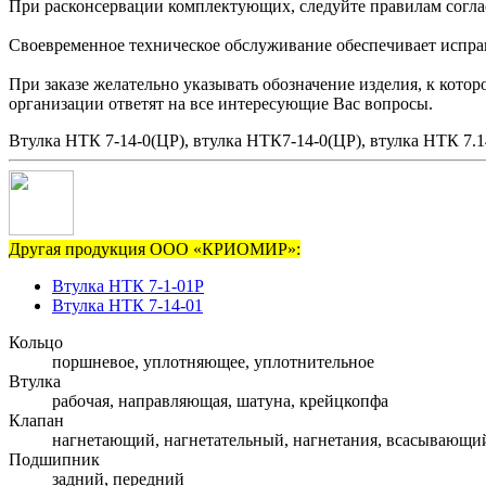
При расконсервации комплектующих, следуйте правилам согла
Своевременное техническое обслуживание обеспечивает исправн
При заказе желательно указывать обозначение изделия, к кот
организации ответят на все интересующие Вас вопросы.
Втулка НТК 7-14-0(ЦР), втулка НТК7-14-0(ЦР), втулка НТК 7.1
Другая продукция ООО «КРИОМИР»:
Втулка НТК 7-1-01Р
Втулка НТК 7-14-01
Кольцо
поршневое, уплотняющее, уплотнительное
Втулка
рабочая, направляющая, шатуна, крейцкопфа
Клапан
нагнетающий, нагнетательный, нагнетания, всасывающи
Подшипник
задний, передний