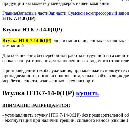
продукции вы можете у менеджеров нашей компании.
Главная
Запасные части
Запчасти Сумской компрессорный заво
НТК 7.14.0 (ЦР)
Втулка НТК 7-14-0(ЦР)
Втулка НТК 7-14-0(ЦР)
одна из многочисленных составных ча
компанией.
Для обеспечения бесперебойной работы воздушной и газовой т
срока эксплуатирования, установленного заводом изготовителе
При проведении техобслуживания, при монтаже используйте с
принадлежности, после использования, укладывайте в ящик дл
мер безопасности, изложенных в тех паспорте.
Втулка НТК7-14-0(ЦР)
купить
ВНИМАНИЕ ЗАПРЕЩАЕТСЯ!
- устанавливать втулку НТК 7-14-0(ЦР) без предварительной об
- эксплуатация при наличии трещин, сильного износа (свыше 1