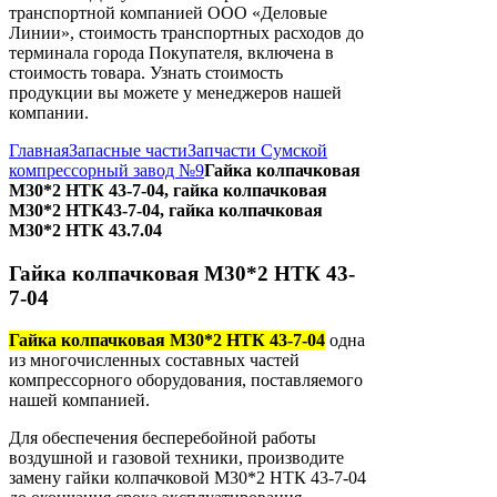
транспортной компанией ООО «Деловые
Линии», стоимость транспортных расходов до
терминала города Покупателя, включена в
стоимость товара. Узнать стоимость
продукции вы можете у менеджеров нашей
компании.
Главная
Запасные части
Запчасти Сумской
компрессорный завод №9
Гайка колпачковая
М30*2 НТК 43-7-04, гайка колпачковая
М30*2 НТК43-7-04, гайка колпачковая
М30*2 НТК 43.7.04
Гайка колпачковая М30*2 НТК 43-
7-04
Гайка колпачковая М30*2 НТК 43-7-04
одна
из многочисленных составных частей
компрессорного оборудования, поставляемого
нашей компанией.
Для обеспечения бесперебойной работы
воздушной и газовой техники, производите
замену гайки колпачковой М30*2 НТК 43-7-04