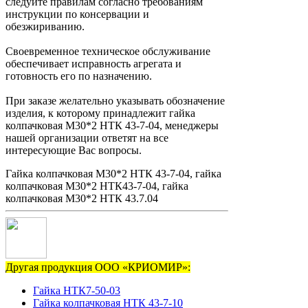
следуйте правилам согласно требованиям
инструкции по консервации и
обезжириванию.
Своевременное техническое обслуживание
обеспечивает исправность агрегата и
готовность его по назначению.
При заказе желательно указывать обозначение
изделия, к которому принадлежит гайка
колпачковая М30*2 НТК 43-7-04, менеджеры
нашей организации ответят на все
интересующие Вас вопросы.
Гайка колпачковая М30*2 НТК 43-7-04, гайка
колпачковая М30*2 НТК43-7-04, гайка
колпачковая М30*2 НТК 43.7.04
Другая продукция ООО «КРИОМИР»:
Гайка НТК7-50-03
Гайка колпачковая НТК 43-7-10